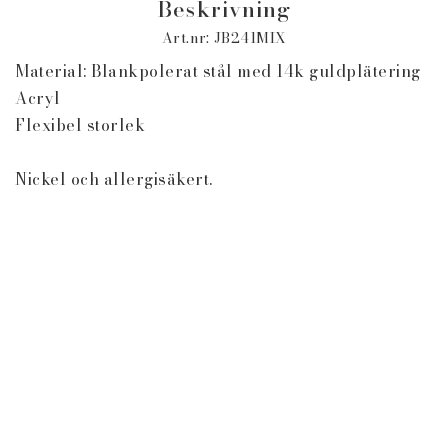
Beskrivning
Art.nr: JB241MIX
Material: Blankpolerat stål med 14k guldplätering

Acryl

Flexibel storlek

Nickel och allergisäkert.