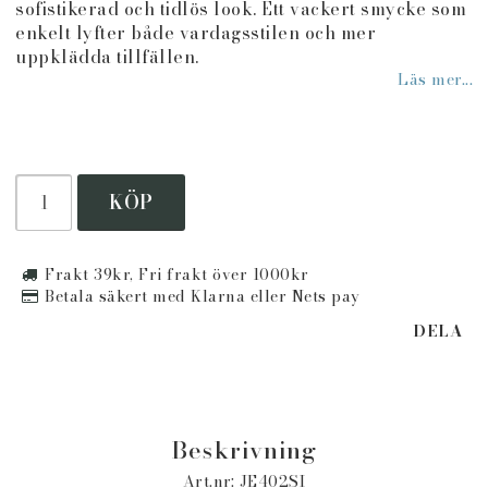
sofistikerad och tidlös look. Ett vackert smycke som
enkelt lyfter både vardagsstilen och mer
uppklädda tillfällen.
Läs mer...
KÖP
Frakt 39kr, Fri frakt över 1000kr
Betala säkert med Klarna eller Nets pay
DELA
Beskrivning
Art.nr: JE402SI