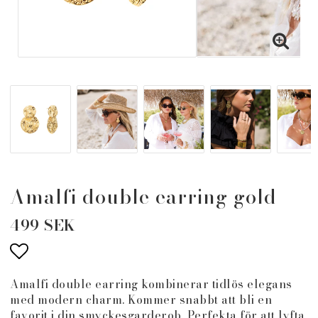
Amalfi double earring gold
499 SEK
Lägg till i favoritlistan
Amalfi double earring kombinerar tidlös elegans
med modern charm. Kommer snabbt att bli en
favorit i din smyckesgarderob. Perfekta för att lyfta