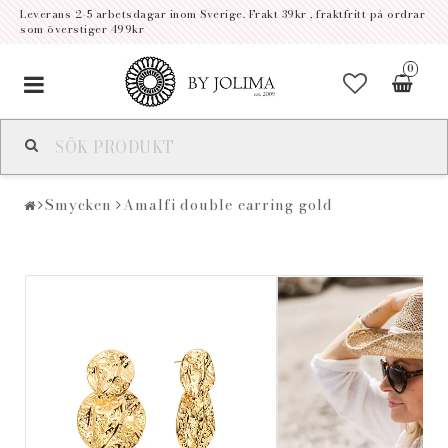
Leverans 2-5 arbetsdagar inom Sverige. Frakt 39kr , fraktfritt på ordrar
som överstiger 499kr
0
Toggle
navigation
Smycken
Amalfi double earring gold